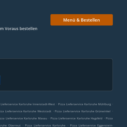
Menü & Bestellen
Im Voraus bestellen
.
.
 Lieferservice Karlsruhe Innenstadt-West
Pizza Lieferservice Karlsruhe Mühlburg
.
.
zza Lieferservice Karlsruhe Weststadt
Pizza Lieferservice Karlsruhe Grünwinkel
.
.
izza Lieferservice Karlsruhe Maxau
Pizza Lieferservice Karlsruhe Hagsfeld
Pizza
.
.
lsruhe Oberreut
Pizza Lieferservice Karlsruhe
Pizza Lieferservice Eggenstein-