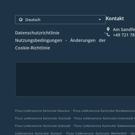
Kontakt
Am Sandfe
.
Datenschutzrichtlinie
+49 721 7
.
Nutzungsbedingungen
Änderungen der
Cookie-Richtlinie
.
Pizza Lieferservice Karlsruhe Neureut
Pizza Lieferservice Karlsruhe Nordweststa
.
Pizza Lieferservice Karlsruhe Oststadt
Pizza Lieferservice Karlsruhe Innenstadt-
.
Pizza Lieferservice Karlsruhe Südstadt
Pizza Lieferservice Karlsruhe Südweststa
.
Lieferservice Karlsruhe Durlach
Pizza Lieferservice Karlsruhe Weiherfeld - D