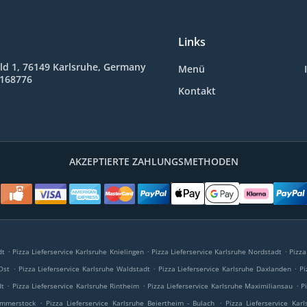
Links
ld 1, 76149 Karlsruhe, Germany
Menü
8168776
Kontakt
AKZEPTIERTE ZAHLUNGSMETHODEN
.
.
.
dt
Pizza Lieferservice Karlsruhe Knielingen
Pizza Lieferservice Karlsruhe Nordstadt
Pizza
.
.
.
Ost
Pizza Lieferservice Karlsruhe Waldstadt
Pizza Lieferservice Karlsruhe Daxlanden
Pi
.
.
.
dt
Pizza Lieferservice Karlsruhe Rintheim
Pizza Lieferservice Karlsruhe Maximiliansau
P
.
.
ammerstock
Pizza Lieferservice Karlsruhe Beiertheim - Bulach
Pizza Lieferservice Kar