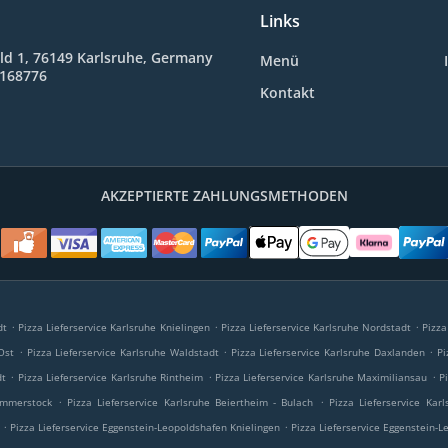
Links
ld 1, 76149 Karlsruhe, Germany
Menü
8168776
Kontakt
AKZEPTIERTE ZAHLUNGSMETHODEN
.
.
.
dt
Pizza Lieferservice Karlsruhe Knielingen
Pizza Lieferservice Karlsruhe Nordstadt
Pizza
.
.
.
Ost
Pizza Lieferservice Karlsruhe Waldstadt
Pizza Lieferservice Karlsruhe Daxlanden
Pi
.
.
.
dt
Pizza Lieferservice Karlsruhe Rintheim
Pizza Lieferservice Karlsruhe Maximiliansau
P
.
.
ammerstock
Pizza Lieferservice Karlsruhe Beiertheim - Bulach
Pizza Lieferservice Kar
.
.
Pizza Lieferservice Eggenstein-Leopoldshafen Knielingen
Pizza Lieferservice Eggenstein-