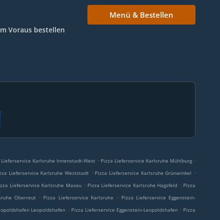
Menü & Bestellen
Im Voraus bestellen
.
.
 Lieferservice Karlsruhe Innenstadt-West
Pizza Lieferservice Karlsruhe Mühlburg
.
.
zza Lieferservice Karlsruhe Weststadt
Pizza Lieferservice Karlsruhe Grünwinkel
.
.
izza Lieferservice Karlsruhe Maxau
Pizza Lieferservice Karlsruhe Hagsfeld
Pizza
.
.
lsruhe Oberreut
Pizza Lieferservice Karlsruhe
Pizza Lieferservice Eggenstein-
.
.
Leopoldshafen Leopoldshafen
Pizza Lieferservice Eggenstein-Leopoldshafen
Pizza